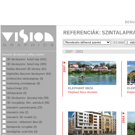
BEMU
REFERENCIÁK: SZINTALAPR
1/1 oldal
2007 - 2003
Keresés látványterv jelleg szerint:
3D látványterv: külső kép (441)
3D látványterv: belső kép (365)
2007
fotóba illesztett 3D látvány (61)
légifotóba illesztett látványterv (64)
értékesítési lakásalaprajz (9)
marketing szintalaprajz (9)
ELEPHANT IBIZA
ELEP
helyszínrajz (21)
Elephant Ibiza részletei
Elepha
térképvázlat (0)
3D látványterv: éjszakai kép (59)
3D mozgókép: film, animáció (58)
interaktív panorámakép (25)
interaktív kép (2)
2004
interaktív 3D modell (1)
metszet, robbantott ábra (8)
benapozás vizsgálat (0)
bevilágítás számítás (0)