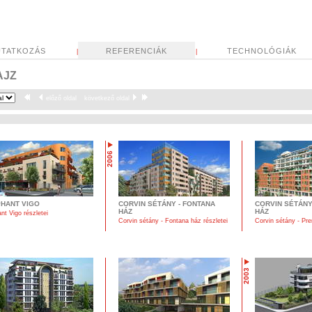
TATKOZÁS
REFERENCIÁK
TECHNOLÓGIÁK
|
|
AJZ
előző oldal
következő oldal
2006
HANT VIGO
CORVIN SÉTÁNY - FONTANA
CORVIN SÉTÁNY
HÁZ
HÁZ
nt Vigo részletei
Corvin sétány - Fontana ház részletei
Corvin sétány - Pre
2003