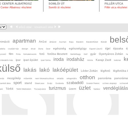
E CENTER ALBATROSZ
SOMLÓI ÚT
FILLÉR UTCA
Center Albatrosz részletei
Somlói út részletei
Fillér utca részletei
előző oldal
következő oldal
bels
apartman
nimáció
Art1st
átnézet
Auchan
Baja
Balaton
Balatonfüred
Bánáti
egészség
egészségügy
éjjel
éjszaka
é
adella
családi ház
design
divat
Duna
Dyer
Egyed László
film
fotó
fotóba illesztett
gyár
Gyertyános Zoltán
yszerű
Finta
formatervezés
Gellérthegy
Golf
h
k
iroda
irodaház
ipar
ipari épület
Karajz Zsolt
interaktív kép
ipari forma
iskola
katonai
külső
lakás
lakó
lakóépület
Léder Zoltán
légifotó
légifotóba i
otthon
mozgókép
panoráma
panoráma
amás
műemlék
nem fotorealisztikus
oktatás
ortogonális
sport
szabadidő
stand
bantott ábra
Steelcase
Svájc
Svoboda
Szekér Ferenc
színes alaprajz
színezett
üzlet
turizmus
vendéglátás
Tér64
üzem
yaló
Tér64 Metrodom
Tiszaújváros
Vadász