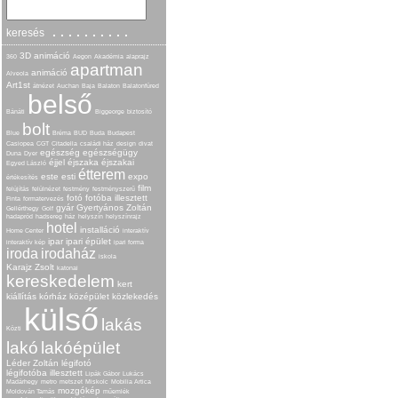
..........
keresés
3D animáció
360
Aegon
Akadémia
alaprajz
apartman
animáció
Alveola
Art1st
átnézet
Auchan
Baja
Balaton
Balatonfüred
belső
Bánáti
Biggeorge
biztosító
bolt
Blue
Bréma
BUD
Buda
Budapest
Casiopea
CGT
Citadella
családi ház
design
divat
egészség
egészségügy
Duna
Dyer
éjjel
éjszaka
éjszakai
Egyed László
étterem
este
esti
expo
értékesítés
film
felújítás
felülnézet
festmény
festményszerű
fotó
fotóba illesztett
Finta
formatervezés
gyár
Gyertyános Zoltán
Gellérthegy
Golf
hadapród
hadsereg
ház
helyszín
helyszínrajz
hotel
installáció
Home Center
interaktív
ipar
ipari épület
interaktív kép
ipari forma
iroda
irodaház
iskola
Karajz Zsolt
katonai
kereskedelem
kert
kiállítás
kórház
középület
közlekedés
külső
lakás
Közti
lakó
lakóépület
Léder Zoltán
légifotó
légifotóba illesztett
Lipák Gábor
Lukács
Madárhegy
metro
metszet
Miskolc
Mobilia Artica
mozgókép
Moldován Tamás
műemlék