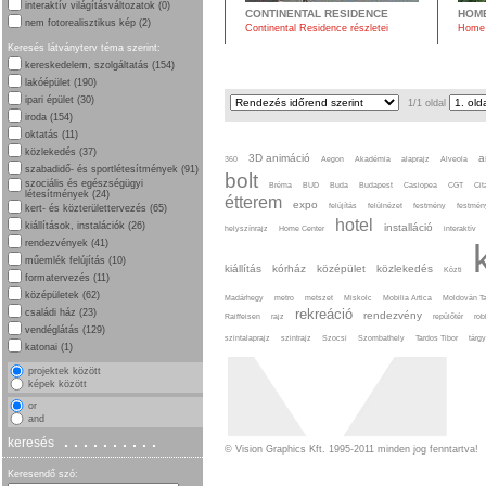
interaktív világításváltozatok (0)
CONTINENTAL RESIDENCE
HOM
nem fotorealisztikus kép (2)
Continental Residence részletei
Home 
Keresés látványterv téma szerint:
kereskedelem, szolgáltatás (154)
lakóépület (190)
ipari épület (30)
1/1 oldal
iroda (154)
oktatás (11)
közlekedés (37)
3D animáció
a
360
Aegon
Akadémia
alaprajz
Alveola
szabadidő- és sportlétesítmények (91)
bolt
szociális és egészségügyi
Bréma
BUD
Buda
Budapest
Casiopea
CGT
Cit
létesítmények (24)
étterem
expo
felújítás
felülnézet
festmény
festmén
kert- és közterülettervezés (65)
hotel
kiállítások, instalációk (26)
installáció
helyszínrajz
Home Center
interaktív
rendezvények (41)
műemlék felújítás (10)
kiállítás
kórház
középület
közlekedés
Közti
formatervezés (11)
középületek (62)
Madárhegy
metro
metszet
Miskolc
Mobilia Artica
Moldován T
rekreáció
családi ház (23)
rendezvény
Raiffeisen
rajz
repülőtér
rob
vendéglátás (129)
szintalaprajz
szintrajz
Szocsi
Szombathely
Tardos Tibor
tárg
katonai (1)
projektek között
képek között
or
and
..........
keresés
© Vision Graphics Kft. 1995-2011 minden jog fenntartva!
Keresendő szó: