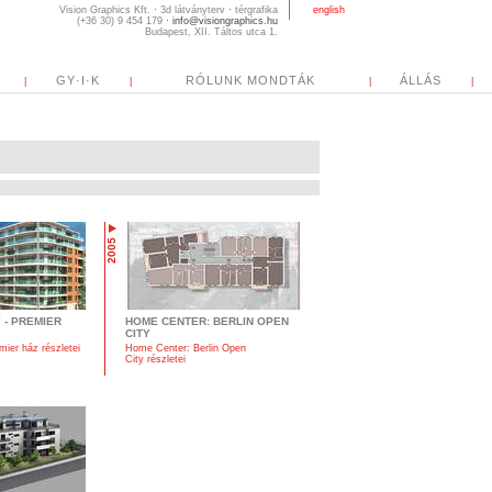
english
GY·I·K
RÓLUNK MONDTÁK
ÁLLÁS
|
|
|
|
2005
 - PREMIER
HOME CENTER: BERLIN OPEN
CITY
mier ház részletei
Home Center: Berlin Open
City részletei