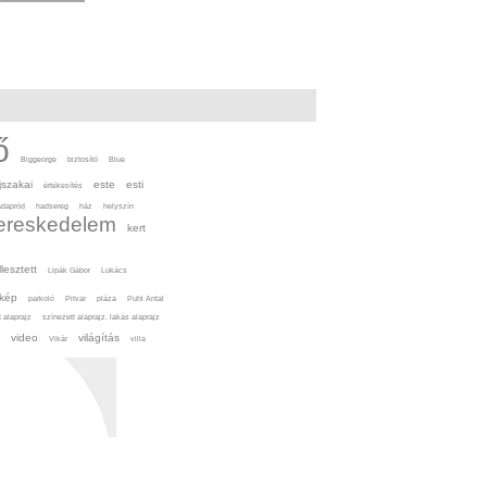
ő
Biggeorge
biztosító
Blue
jszakai
este
esti
értékesítés
adapród
hadsereg
ház
helyszín
ereskedelem
kert
llesztett
Lipák Gábor
Lukács
kép
parkoló
Pitvar
pláza
Puhl Antal
 alaprajz
színezett alaprajz. lakás alaprajz
video
világítás
Vikár
villa