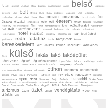
belső
számítás (0)
interaktív
Art1st
átnézet
Auchan
Baja
Balaton
Balatonfüred
Bánáti
Biggeorge
világításváltozatok
bolt
(0)
biztosító
Blue
Bréma
BUD
Buda
Budapest
Casiopea
CGT
Citadella
nem
fotorealisztikus
egészség
egészségügy
éjjel
családi ház
design
divat
Duna
Dyer
Egyed László
kép (2)
étterem
éjszaka
éjszakai
este
esti
expo
értékesítés
felújítás
felülnézet
Keresés látványterv
film
fotó
fotóba illesztett
festmény
festményszerű
Finta
formatervezés
Gellérthegy
téma szerint:
gyár
Gyertyános Zoltán
Golf
hadapród
hadsereg
ház
helyszín
helyszínrajz
kereskedelem,
hotel
installáció
ipar
ipari épület
Home Center
szolgáltatás (154)
interaktív
interaktív kép
iroda
irodaház
lakóépület (190)
Karajz Zsolt
ipari forma
iskola
katonai
ipari épület (30)
kereskedelem
kert
kiállítás
kórház
középület
közlekedés
iroda (154)
külső
oktatás (11)
közlekedés (37)
lakás
lakó
lakóépület
Közti
szabadidő- és
sportlétesítmények
Léder Zoltán
légifotó
légifotóba illesztett
Lipák Gábor
Lukács
Madárhegy
metro
(91)
mozgókép
metszet
Miskolc
Mobilia Artica
Moldován Tamás
műemlék
szociális és
otthon
egészségügyi
panoráma
panorámakép
nem fotorealisztikus
oktatás
ortogonális
létesítmények (24)
kert- és
rekreáció
rendezvény
parkoló
Pitvar
pláza
Puhl Antal
Raiffeisen
rajz
repülőtér
közterülettervezés
sport
szabadidő
stand
robbantott ábra
(65)
Steelcase
Svájc
Svoboda
Szekér Ferenc
színes alaprajz
kiállítások,
színezett alaprajz
színezett alaprajz. lakás alaprajz
szintalaprajz
szintrajz
Tér64
instalációk (26)
Szocsi
Szombathely
Tardos Tibor
tárgyaló
Tér64 Metrodom
Tiszaújváros
üzlet
rendezvények (41)
turizmus
vendéglátás
üzem
video
Vadász
Vikár
műemlék felújítás
világítás
(10)
villa
formatervezés (11)
középületek (62)
családi ház (23)