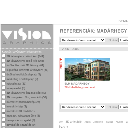
BEMU
REFERENCIÁK: MADÁRHEGY
1/1 oldal
2006 - 2006
Keresés látványterv jelleg szerint:
3D látványterv: külső kép (441)
3D látványterv: belső kép (365)
2006
fotóba illesztett 3D látvány (61)
légifotóba illesztett látványterv (64)
értékesítési lakásalaprajz (9)
marketing szintalaprajz (9)
5LM MADÁRHEGY
helyszínrajz (21)
5LM Madárhegy részletei
térképvázlat (0)
3D látványterv: éjszakai kép (59)
3D mozgókép: film, animáció (58)
interaktív panorámakép (25)
interaktív kép (2)
1/1 oldal
interaktív 3D modell (1)
metszet, robbantott ábra (8)
benapozás vizsgálat (0)
3D animáció
a
360
Aegon
Akadémia
alaprajz
Alveola
bevilágítás számítás (0)
bolt