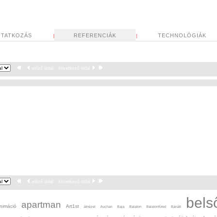
TATKOZÁS
REFERENCIÁK
TECHNOLÓGIÁK
|
|
előző oldal
következő oldal
előző oldal
következő oldal
bels
apartman
nimáció
Art1st
átnézet
Auchan
Baja
Balaton
Balatonfüred
Bánáti