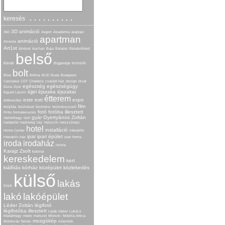
..........
keresés
3D animáció
360
Aegon
Akadémia
alaprajz
apartman
animáció
Alveola
Art1st
átnézet
Auchan
Baja
Balaton
Balatonfüred
belső
Bánáti
Biggeorge
biztosító
bolt
Blue
Bréma
BUD
Buda
Budapest
Casiopea
CGT
Citadella
családi ház
design
divat
egészség
egészségügy
Duna
Dyer
éjjel
éjszaka
éjszakai
Egyed László
étterem
este
esti
expo
értékesítés
film
felújítás
felülnézet
festmény
festményszerű
fotó
fotóba illesztett
Finta
formatervezés
gyár
Gyertyános Zoltán
Gellérthegy
Golf
hadapród
hadsereg
ház
helyszín
helyszínrajz
hotel
installáció
Home Center
interaktív
ipar
ipari épület
interaktív kép
ipari forma
iroda
irodaház
iskola
Karajz Zsolt
katonai
kereskedelem
kert
kiállítás
kórház
középület
közlekedés
külső
lakás
Közti
lakó
lakóépület
Léder Zoltán
légifotó
légifotóba illesztett
Lipák Gábor
Lukács
Madárhegy
metro
metszet
Miskolc
Mobilia Artica
mozgókép
Moldován Tamás
műemlék