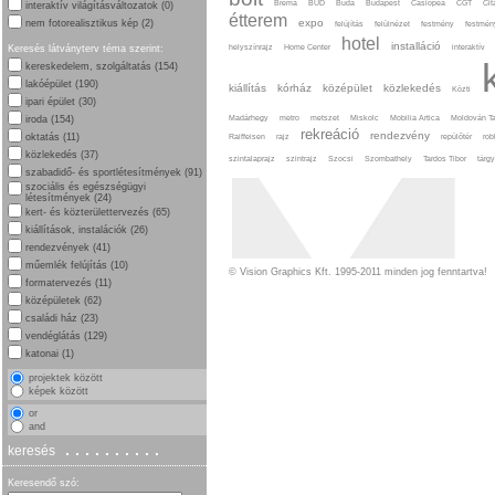
Bréma
BUD
Buda
Budapest
Casiopea
CGT
Cit
interaktív világításváltozatok (0)
étterem
expo
nem fotorealisztikus kép (2)
felújítás
felülnézet
festmény
festmén
hotel
installáció
helyszínrajz
Home Center
interaktív
Keresés látványterv téma szerint:
kereskedelem, szolgáltatás (154)
lakóépület (190)
kiállítás
kórház
középület
közlekedés
Közti
ipari épület (30)
Madárhegy
metro
metszet
Miskolc
Mobilia Artica
Moldován T
iroda (154)
rekreáció
rendezvény
oktatás (11)
Raiffeisen
rajz
repülőtér
rob
közlekedés (37)
szintalaprajz
szintrajz
Szocsi
Szombathely
Tardos Tibor
tárg
szabadidő- és sportlétesítmények (91)
szociális és egészségügyi
létesítmények (24)
kert- és közterülettervezés (65)
kiállítások, instalációk (26)
rendezvények (41)
műemlék felújítás (10)
© Vision Graphics Kft. 1995-2011 minden jog fenntartva!
formatervezés (11)
középületek (62)
családi ház (23)
vendéglátás (129)
katonai (1)
projektek között
képek között
or
and
..........
keresés
Keresendő szó: