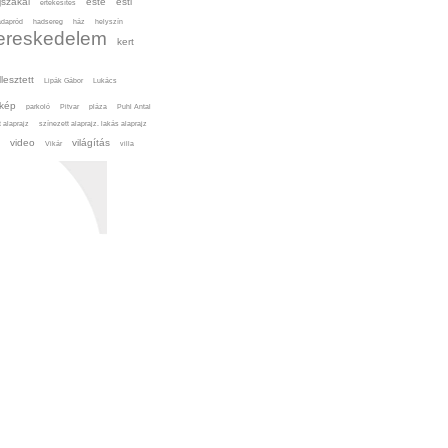
jszakai
este
esti
értékesítés
adapród
hadsereg
ház
helyszín
ereskedelem
kert
llesztett
Lipák Gábor
Lukács
kép
parkoló
Pitvar
pláza
Puhl Antal
 alaprajz
színezett alaprajz. lakás alaprajz
video
világítás
Vikár
villa