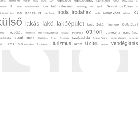
egészség
egészségügy
éjjel
éjszaka
é
adella
családi ház
design
divat
Duna
Dyer
Egyed László
film
fotó
fotóba illesztett
gyár
Gyertyános Zoltán
yszerű
Finta
formatervezés
Gellérthegy
Golf
h
k
iroda
irodaház
ipar
ipari épület
Karajz Zsolt
interaktív kép
ipari forma
iskola
katonai
külső
lakás
lakó
lakóépület
Léder Zoltán
légifotó
légifotóba i
otthon
mozgókép
panoráma
panoráma
amás
műemlék
nem fotorealisztikus
oktatás
ortogonális
sport
szabadidő
stand
bantott ábra
Steelcase
Svájc
Svoboda
Szekér Ferenc
színes alaprajz
színezett
üzlet
turizmus
vendéglátás
Tér64
üzem
yaló
Tér64 Metrodom
Tiszaújváros
Vadász