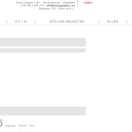
english
GY·I·K
RÓLUNK MONDTÁK
ÁLLÁS
|
|
|
|
ő
Biggeorge
biztosító
Blue