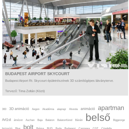
BUDAPEST AIRPORT SKYCOURT
Budapest Airport Rt. Skycourt épületrészének 3D számítógépes látványterve.
Tervező: Tima Zoltán (Közti)
apartman
3D animáció
animáció
360
Aegon
Akadémia
alaprajz
Alveola
belső
Art1st
átnézet
Auchan
Baja
Balaton
Balatonfüred
Bánáti
Biggeorge
bolt
biztosító
Blue
Bréma
BUD
Buda
Budapest
Casiopea
CGT
Citadella