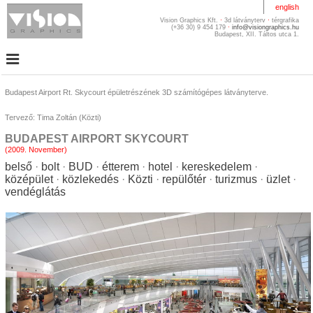
english
Keresés látványterv
jelleg szerint:
3D látványterv:
külső kép (441)
3D látványterv:
Budapest Airport Rt. Skycourt épületrészének 3D számítógépes látványterve.
belső kép (365)
fotóba illesztett 3D
látvány (61)
Tervező: Tima Zoltán (Közti)
légifotóba illesztett
látványterv (64)
értékesítési
BUDAPEST AIRPORT SKYCOURT
lakásalaprajz (9)
(2009. November)
marketing
szintalaprajz (9)
belső
bolt
BUD
étterem
hotel
kereskedelem
helyszínrajz (21)
középület
közlekedés
Közti
repülőtér
turizmus
üzlet
térképvázlat (0)
vendéglátás
3D látványterv:
éjszakai kép (59)
3D mozgókép:
film, animáció (58)
interaktív
panorámakép (25)
interaktív kép (2)
interaktív 3D
modell (1)
metszet,
robbantott ábra
(8)
benapozás
vizsgálat (0)
bevilágítás