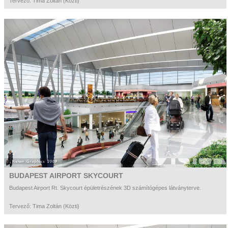
Tervező: Tima Zoltán (Közti)
BUDAPEST AIRPORT SKYCOURT
Budapest Airport Rt. Skycourt épületrészének 3D számítógépes látványterve.
Tervező: Tima Zoltán (Közti)