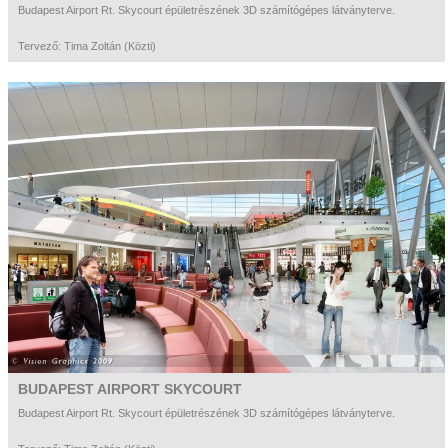
Budapest Airport Rt. Skycourt épületrészének 3D számítógépes látványterve.
Tér64 Metrodom
Tiszaújváros
turizmus
Tervező: Tima Zoltán (Közti)
üzlet
üzem
Vadász
vendéglátás
video
világítás
Vikár
villa
BUDAPEST AIRPORT SKYCOURT
Budapest Airport Rt. Skycourt épületrészének 3D számítógépes látványterve.