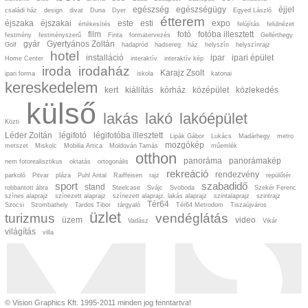
egészség
egészségügy
éjjel
családi ház
design
divat
Duna
Dyer
Egyed László
étterem
éjszaka
éjszakai
este
esti
expo
értékesítés
felújítás
felülnézet
film
fotó
fotóba illesztett
festmény
festményszerű
Finta
formatervezés
Gellérthegy
gyár
Gyertyános Zoltán
Golf
hadapród
hadsereg
ház
helyszín
helyszínrajz
hotel
installáció
ipar
ipari épület
Home Center
interaktív
interaktív kép
iroda
irodaház
Karajz Zsolt
ipari forma
iskola
katonai
kereskedelem
kert
kiállítás
kórház
középület
közlekedés
külső
lakás
lakó
lakóépület
Közti
Léder Zoltán
légifotó
légifotóba illesztett
Lipák Gábor
Lukács
Madárhegy
metro
mozgókép
metszet
Miskolc
Mobilia Artica
Moldován Tamás
műemlék
otthon
panoráma
panorámakép
nem fotorealisztikus
oktatás
ortogonális
rekreáció
rendezvény
parkoló
Pitvar
pláza
Puhl Antal
Raiffeisen
rajz
repülőtér
sport
szabadidő
stand
robbantott ábra
Steelcase
Svájc
Svoboda
Szekér Ferenc
színes alaprajz
színezett alaprajz
színezett alaprajz. lakás alaprajz
szintalaprajz
szintrajz
Tér64
Szocsi
Szombathely
Tardos Tibor
tárgyaló
Tér64 Metrodom
Tiszaújváros
üzlet
turizmus
vendéglátás
üzem
video
Vadász
Vikár
világítás
villa
© Vision Graphics Kft. 1995-2011 minden jog fenntartva!